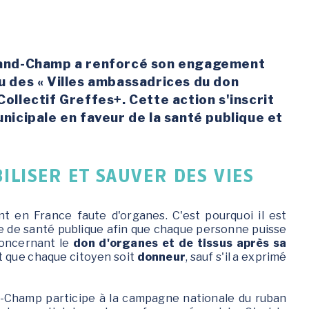
ENFANCE / JEUNESSE
VIE SCOLAIRE
S
and-Champ a renforcé son engagement
au des « Villes ambassadrices du don
Accompagnement
Établissements
Collectif Greffes+. Cette action s'inscrit
individuel à la
scolaires
unicipale en faveur de la santé publique et
parentalité
Restaurant scolaire
Conseil Municipal des
Gare routière
Jeunes
Calendrier scolaire
ILISER ET SAUVER DES VIES
Des activités pour tous
les âges
Le Café des parents
t en France faute d'organes. C'est pourquoi il est
Programme annuel :
se de santé publique afin que chaque personne puisse
Escapades & Loisirs !
concernant le
don d'organes et de tissus après sa
oit que chaque citoyen soit
donneur
, sauf s'il a exprimé
Portail famille
Petite enfance 0-3 ans
d-Champ participe à la campagne nationale du ruban
Enfance 3-11 ans