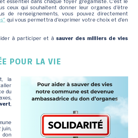
jet essentiel dans chaque foyer grégamiste. C'est le
Jeunesse 11-17 ans
us ceux qui souhaitent donner leur organes d'être
plus de renseignements, vous pouvez directement
es"
qui vous permettra d'exprimer votre choix et d'en
aider à participer et à
sauver des milliers de vies
E POUR LA VIE
, la
aller
ce du
axes,
vert
,
mmune
 juin,
e don