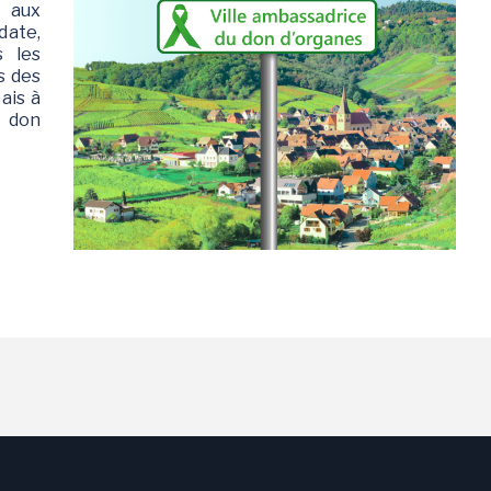
 aux
ate,
s les
s des
ais à
e don