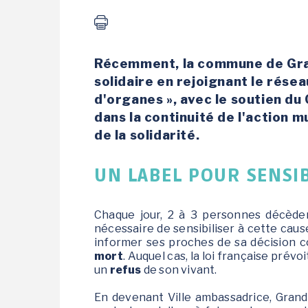
CADRE DE VIE
VIE ASSOCIATIVE /
Récemment, la commune de Gr
ANIMATIONS
solidaire en rejoignant le rése
Bienvenue à Grand-
d'organes », avec le soutien du 
Champ
dans la continuité de l'action m
Activités / Sports de
de la solidarité.
pleine nature
Patrimoine
UN LABEL POUR SENSIB
Environnement
Tourisme
Chaque jour, 2 à 3 personnes décèden
Transports et
nécessaire de sensibiliser à cette cau
covoiturage
informer ses proches de sa décision 
Stationnement en
mort
. Auquel cas, la loi française prév
zones bleues
un
refus
de son vivant.
Camping de Grand-
En devenant Ville ambassadrice, Gran
Champ