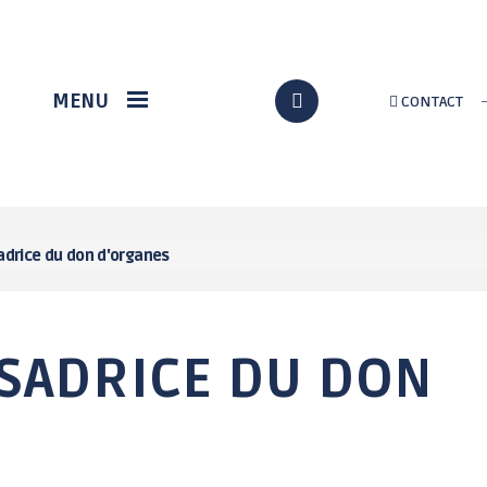
VIE ÉCONOMIQUE
DÉMARCHES EN LIGNE
MENU
CONTACT
Station gregam
Formalités
administratives
Marché du terroir
Assos / Culture
Loch Info services
Citoyenneté
Implantation d'un
nouveau supermarché
État civil
adrice du don d'organes
à Grand-Champ
Au quotidien
p
Solidarité
Urbanisme / travaux
SSADRICE DU DON