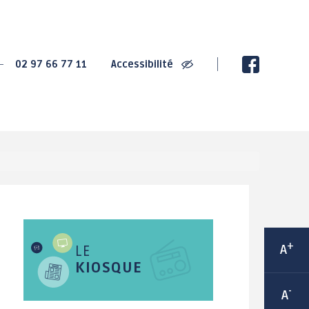
SPORT
CULTURE
02 97 66 77 11
Accessibilité
2020 : Championnats
La Villa Gregam -
de France de Cyclisme
centre culturel
sur Route
éphémère
2022 : Trophée de
Ludothèque Instant de
France des jeunes
jeux
cyclistes
Médiathèque
Grand-Champ : Terre de
Les bibliothèques de
jeux 2024
rue
Maison Sport Santé
Espace 2000 - Célestin
Itinérante
Blévin
Équipements sportifs
+
A
LE
Salle Joseph Le
Les associations
Cheviller
KIOSQUE
sportives
-
A
LABEL Ville Active et
sportive