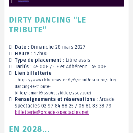
DIRTY DANCING "LE
TRIBUTE"
Date :
Dimanche 28 mars 2027
Heure :
17h00
Type de placement :
Libre assis
Tarifs :
49.00€ / CE et Adhérent : 45.00€
Lien billetterie
:
https://
www.t
i
ck
e
tmast
er.fr/fr/
manifes
t
ation
/
dirty
-
dancing-l
e
-tribut
e
-
billet/idma
n
if/658493/id
t
ier
/
2
6
0738
61
Renseignements et réservations :
Arcade
Spectacles 02 97 84 88 25 / 06 81 83 38 79
billetterie@orcade-spectacles.net
EN 2028...