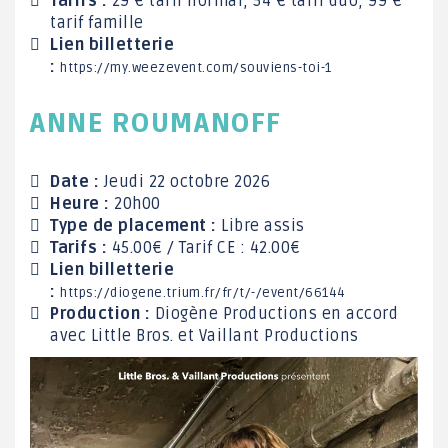
Tarifs :
29 € tarif normal, 54 € tarif duo, 99 €
tarif famille
Lien billetterie
:
https://
my.w
ee
zeven
t.
com
/
sou
v
i
en
s-
t
oi-
1
ANNE ROUMANOFF
Date :
Jeudi 22 octobre 2026
Heure :
20h00
Type de placement :
Libre assis
Tarifs :
45.00€ / Tarif CE : 42.00€
Lien billetterie
:
https://diogene.trium.fr/fr/t/-/event/66144
Production :
Diogène Productions en accord
avec Little Bros. et Vaillant Productions