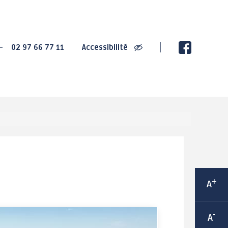
SPORT
CULTURE
02 97 66 77 11
Accessibilité
2020 : Championnats
La Villa Gregam -
de France de Cyclisme
centre culturel
sur Route
éphémère
2022 : Trophée de
Ludothèque Instant de
France des jeunes
jeux
cyclistes
Médiathèque
Grand-Champ : Terre de
Les bibliothèques de
jeux 2024
rue
Maison Sport Santé
Espace 2000 - Célestin
Itinérante
Blévin
Équipements sportifs
+
A
Salle Joseph Le
Les associations
Cheviller
sportives
-
A
LABEL Ville Active et
sportive