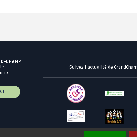
ND-CHAMP
Suivez l’actualité de GrandCha
ie
hamp
CT