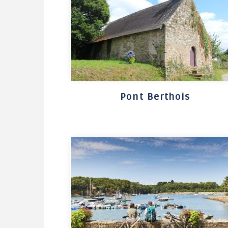
CADRE DE VIE
VIE ASSOCIATIVE /
ANIMATIONS
Bienvenue à Grand-
Champ
Activités / Sports de
Pont Berthois
pleine nature
Patrimoine
Environnement
Tourisme
Transports et
covoiturage
Stationnement en
zones bleues
Camping de Grand-
Champ