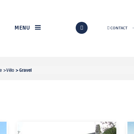
VIE ÉCONOMIQUE
DÉMARCHES EN LIGNE
MENU
CONTACT
Station gregam
Formalités
administratives
Marché du terroir
Assos / Culture
Loch Info services
Citoyenneté
Implantation d'un
nouveau supermarché
État civil
e
>
Vélo
>
Gravel
à Grand-Champ
Au quotidien
p
Solidarité
Urbanisme / travaux