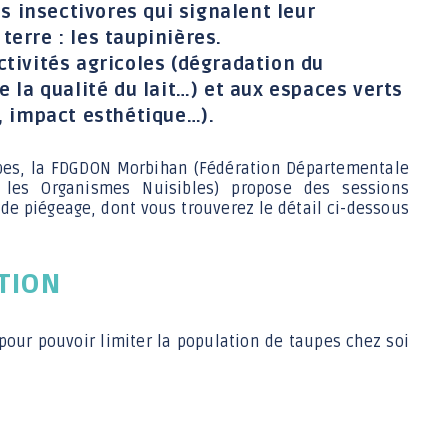
 insectivores qui signalent leur
Jeunesse 11-17 ans
erre : les taupinières.
ctivités agricoles (dégradation du
e la qualité du lait…) et aux espaces verts
e, impact esthétique…).
aupes, la FDGDON Morbihan (Fédération Départementale
les Organismes Nuisibles) propose des sessions
de piégeage, dont vous trouverez le détail ci-dessous
TION
pour pouvoir limiter la population de taupes chez soi