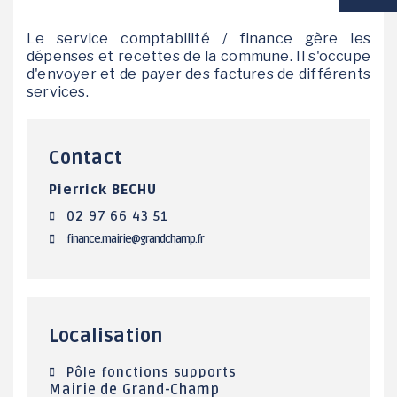
VIE SCOLAIRE
Le service comptabilité / finance gère les
dépenses et recettes de la commune. Il s'occupe
d'envoyer et de payer des factures de différents
SOCIAL / SOLIDARITÉ
services.
SANTÉ
Contact
Pierrick BECHU
02 97 66 43 51
finance.mairie@grandchamp.fr
Localisation
Pôle fonctions supports
Mairie de Grand-Champ