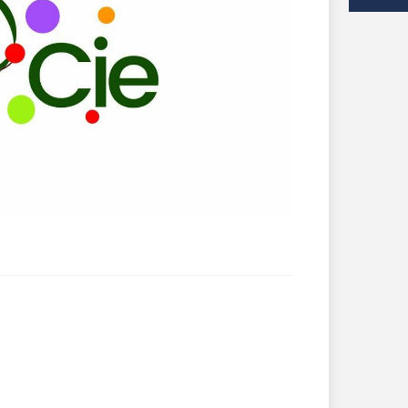
OCIAL / SOLIDARITÉ
SANTÉ
Distribution d'aide
Annuaire
alimentaire
professionnels de
santé et bien-être
Séances et décisions
du CCAS
Mutuelles de Santé à
tarifs préférentiels
Village
Intergénérationnel de
La résidence de
Lanvaux
Lanvaux (EHPAD)
Maison des Solidarités
Les établissements
d'accueil pour
Centre Communal
personnes en situation
d'Action Sociale (CCAS)
de handicap (EPSMS)
Logement social
Numéros d'urgences
Le maintien à domicile
La Malle des Malins