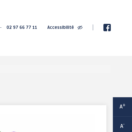
SPORT
CULTURE
02 97 66 77 11
Accessibilité
2020 : Championnats
La Villa Gregam -
de France de Cyclisme
centre culturel
sur Route
éphémère
2022 : Trophée de
Ludothèque Instant de
France des jeunes
jeux
cyclistes
Médiathèque
Grand-Champ : Terre de
Les bibliothèques de
jeux 2024
rue
Maison Sport Santé
Espace 2000 - Célestin
Itinérante
Blévin
Équipements sportifs
+
A
Salle Joseph Le
Les associations
Cheviller
sportives
-
A
LABEL Ville Active et
sportive