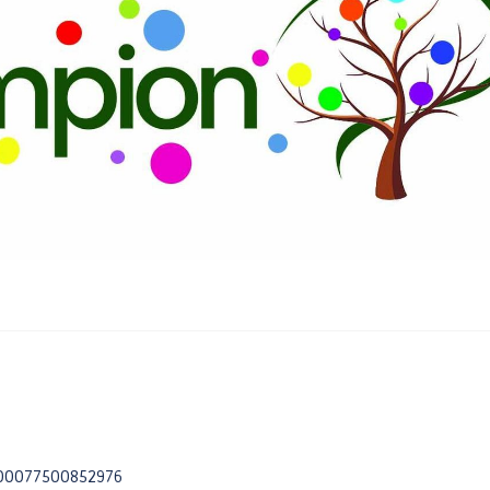
ENFANCE / JEUNESSE
VIE SCOLAIRE
S
Accompagnement
Établissements
individuel à la
scolaires
parentalité
Restaurant scolaire
Conseil Municipal des
Gare routière
Jeunes
Calendrier scolaire
Des activités pour tous
les âges
Le Café des parents
Programme annuel :
Escapades & Loisirs !
Portail famille
Petite enfance 0-3 ans
Enfance 3-11 ans
100077500852976