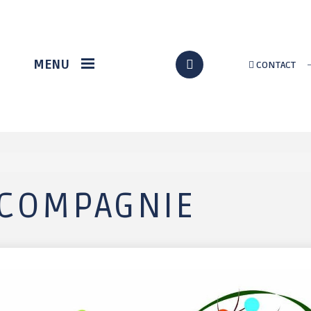
VIE ÉCONOMIQUE
DÉMARCHES EN LIGNE
MENU
CONTACT
Station gregam
Formalités
administratives
Marché du terroir
Assos / Culture
Loch Info services
Citoyenneté
Implantation d'un
nouveau supermarché
État civil
à Grand-Champ
Au quotidien
 COMPAGNIE
p
Solidarité
Urbanisme / travaux